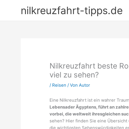
Zum
nilkreuzfahrt-tipps.de
Inhalt
springen
Nilkreuzfahrt beste R
viel zu sehen?
/
Reisen
/ Von
Autor
Eine Nilkreuzfahrt ist ein wahrer Trau
Lebensader Ägyptens, führt an zahlre
vorbei, die weltweit ihresgleichen su
sehen? Hier finden Sie eine Übersicht 
die wichtigsten Sehenswürdigkeiten e