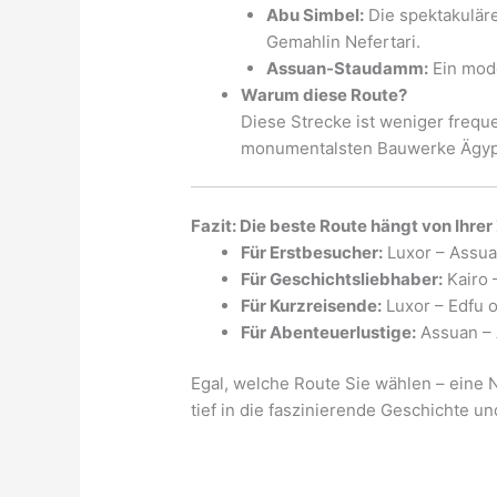
Abu Simbel:
Die spektakuläre
Gemahlin Nefertari.
Assuan-Staudamm:
Ein mode
Warum diese Route?
Diese Strecke ist weniger freque
monumentalsten Bauwerke Ägypt
Fazit: Die beste Route hängt von Ihrer
Für Erstbesucher:
Luxor – Assuan
Für Geschichtsliebhaber:
Kairo 
Für Kurzreisende:
Luxor – Edfu 
Für Abenteuerlustige:
Assuan – 
Egal, welche Route Sie wählen – eine N
tief in die faszinierende Geschichte un