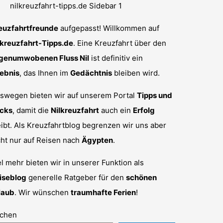
euzfahrtfreunde
aufgepasst! Willkommen auf
lkreuzfahrt-Tipps.de
. Eine Kreuzfahrt über den
genumwobenen Fluss Nil
ist definitiv ein
lebnis
, das Ihnen im
Gedächtnis
bleiben wird.
swegen bieten wir auf unserem Portal
Tipps und
icks
, damit die
Nilkreuzfahrt
auch ein
Erfolg
eibt. Als Kreuzfahrtblog begrenzen wir uns aber
cht nur auf Reisen nach
Ägypten
.
el mehr bieten wir in unserer Funktion als
iseblog
generelle Ratgeber für den
schönen
laub
. Wir wünschen
traumhafte Ferien
!
chen