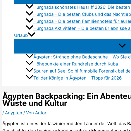
Hurghada schönstes Hausriff 2026: Die besten
Hurghada – Die besten Clubs und das Nachtle
Hurghada – Die besten Familienhotels für eur
Hurghada Aktivitäten – Die besten Erlebnisse
Urlaub
Ägypten: Strände ohne Badeschuhe – Wo Sie 
Höhepunkte einer Rundreise durch Kuba
Spuren auf See: So hilft mobile Forensik bei 
Tal der Könige in Ägypten – Tipps für 2026
Ägypten Backpacking: Ein Abente
Wüste und Kultur
/
Ägypten
/ Von
Autor
Ägypten ist eines der faszinierendsten Länder der Welt, das Ba
Geschichte, den beeindruckenden antiken Monumenten und der