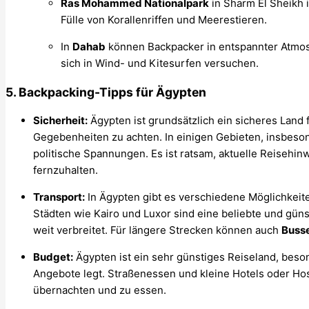
Ras Mohammed Nationalpark
in Sharm El Sheikh i
Fülle von Korallenriffen und Meerestieren.
In
Dahab
können Backpacker in entspannter Atmos
sich in Wind- und Kitesurfen versuchen.
5.
Backpacking-Tipps für Ägypten
Sicherheit:
Ägypten ist grundsätzlich ein sicheres Land fü
Gegebenheiten zu achten. In einigen Gebieten, insbeson
politische Spannungen. Es ist ratsam, aktuelle Reisehin
fernzuhalten.
Transport:
In Ägypten gibt es verschiedene Möglichkeit
Städten wie Kairo und Luxor sind eine beliebte und güns
weit verbreitet. Für längere Strecken können auch
Buss
Budget:
Ägypten ist ein sehr günstiges Reiseland, beso
Angebote legt. Straßenessen und kleine Hotels oder Hos
übernachten und zu essen.