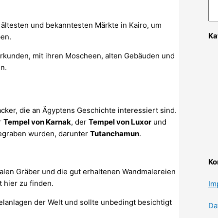
r ältesten und bekanntesten Märkte in Kairo, um
Ka
ben.
rkunden, mit ihren Moscheen, alten Gebäuden und
n.
acker, die an Ägyptens Geschichte interessiert sind.
r
Tempel von Karnak
, der
Tempel von Luxor
und
begraben wurden, darunter
Tutanchamun
.
Ko
alen Gräber und die gut erhaltenen Wandmalereien
hier zu finden.
Im
lanlagen der Welt und sollte unbedingt besichtigt
Da