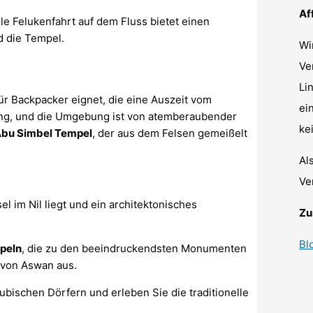
Af
elle Felukenfahrt auf dem Fluss bietet einen
d die Tempel.
Wi
Ve
Li
für Backpacker eignet, die eine Auszeit vom
ei
lang, und die Umgebung ist von atemberaubender
ke
bu Simbel Tempel
, der aus dem Felsen gemeißelt
Al
Ve
sel im Nil liegt und ein architektonisches
Zu
Bl
peln
, die zu den beeindruckendsten Monumenten
 von Aswan aus.
bischen Dörfern und erleben Sie die traditionelle