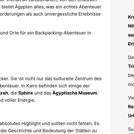
ietet Ägypten alles, was ein echtes Abenteuer
forderungen als auch unvergessliche Erlebnisse
Kr
Ni
s und Orte für ein Backpacking-Abenteuer in
sa
Er
De
Tr
bl
ker. Sie ist nicht nur das kulturelle Zentrum des
ni
enteuer. In Kairo befinden sich einige der
izeh
, die
Sphinx
und das
Ägyptische Museum
.
Vi
nd voller Energie.
Re
Ur
absolutes Highlight und sollten nicht fehlen. Es
Su
 die Geschichte und Bedeutung der Stätten zu